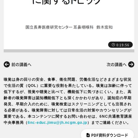
0:19:56
前の講義へ
次の講義へ
嗅覚は身の回りの安全、食事、衛生問題、労働生活などさまざまな状況
で生活の質（QOL）に重要な役割を果たしている。嗅覚は加齢に伴って
低下するが、視覚や聴覚と比べて、機能低下に気づきにくい。また、高
齢者の嗅覚障害は認知機能低下とも深くかかわりがあり、認知症の早期
発見、早期介入のために、嗅覚検査はスクリーニングとしても注視され
る必要がある。嗅覚障害に対しては日常生活の対策やカウンセリングが
重要である。本コンテンツに関するお問い合わせは、6NC共通教育講座
中央事務局（
6nc-educ.jimu@jh.ncgm.go.jp
）までご連絡ください。
PDF資料ダウンロード