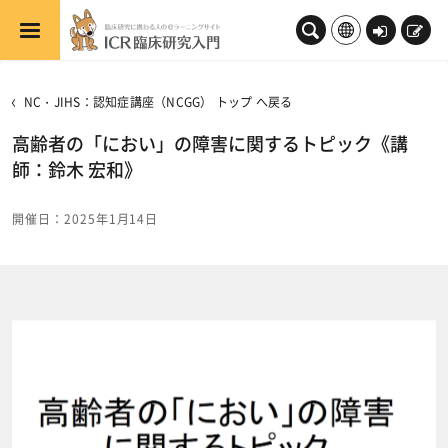
メインコンテンツへスキップする
ロ
新
グ
規
イ
登
NC・JIHS：認知症講座（NCGG） トップ へ戻る
ン
録
高齢者の「におい」の障害に関するトピック《講
師：鈴木 宏和》​
開催日：2025年1月14日