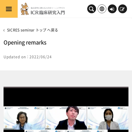
メインコンテンツへスキップする
ロ
新
グ
規
イ
登
SICRES seminar トップ へ戻る
ン
録
Opening remarks
Updated on：2022/06/24