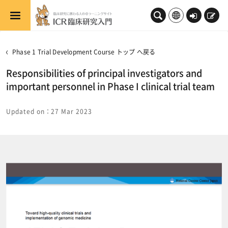
メインコンテンツへスキップする
ロ
新
グ
規
イ
登
Phase 1 Trial Development Course トップ へ戻る
ン
録
Responsibilities of principal investigators and
important personnel in Phase I clinical trial team
Updated on：27 Mar 2023