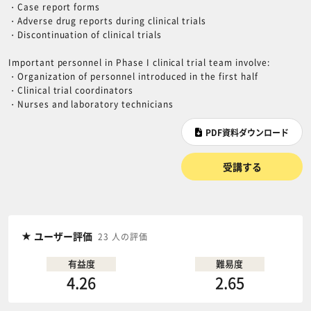
・Case report forms
・Adverse drug reports during clinical trials
・Discontinuation of clinical trials
Important personnel in Phase I clinical trial team involve:
・Organization of personnel introduced in the first half
・Clinical trial coordinators
・Nurses and laboratory technicians
PDF資料ダウンロード
受講する
ユーザー評価
23 人の評価
有益度
難易度
4.26
2.65