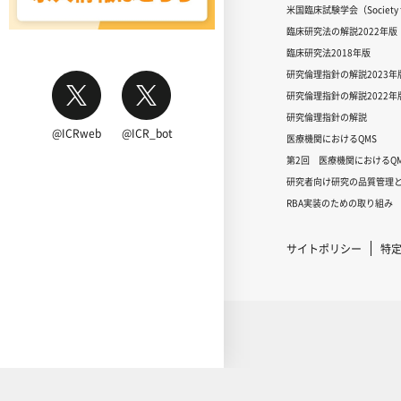
米国臨床試験学会（Society for
臨床研究法の解説2022年版
臨床研究法2018年版
研究倫理指針の解説2023年
研究倫理指針の解説2022年
研究倫理指針の解説
@ICRweb
@ICR_bot
医療機関におけるQMS
第2回 医療機関におけるQM
研究者向け研究の品質管理と
RBA実装のための取り組み
サイトポリシー
特