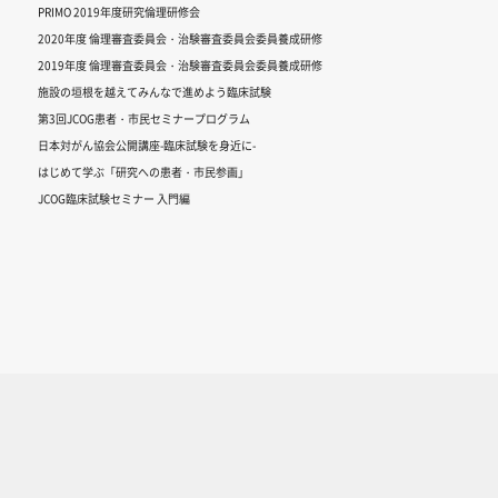
PRIMO 2019年度研究倫理研修会
2020年度 倫理審査委員会・治験審査委員会委員養成研修
2019年度 倫理審査委員会・治験審査委員会委員養成研修
施設の垣根を越えてみんなで進めよう臨床試験
第3回JCOG患者・市民セミナープログラム
日本対がん協会公開講座-臨床試験を身近に-
はじめて学ぶ「研究への患者・市民参画」
JCOG臨床試験セミナー 入門編