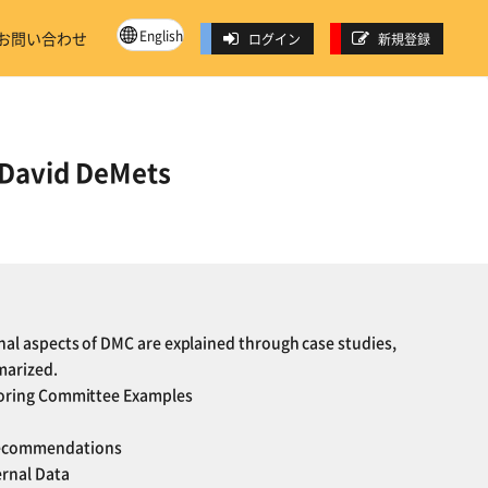
English
お問い合わせ
ログイン
新規登録
 David DeMets
onal aspects of DMC are explained through case studies,
marized.
itoring Committee Examples
 Recommendations
ernal Data