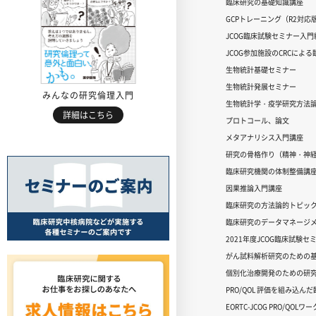
臨床研究の基礎知識講座
GCPトレーニング（R2対応
JCOG臨床試験セミナー入門編
JCOG参加施設のCRCによ
生物統計基礎セミナー
生物統計発展セミナー
みんなの研究倫理入門
生物統計学・疫学研究方法
詳細はこちら
プロトコール、論文
メタアナリシス入門講座
研究の骨格作り（精神・神
臨床研究機関の体制整備講
因果推論入門講座
臨床研究の方法論的トピッ
臨床研究のデータマネージメ
2021年度JCOG臨床試験セ
がん試料解析研究のための
個別化治療開発のための研
PRO/QOL 評価を組み込ん
EORTC-JCOG PRO/QOL