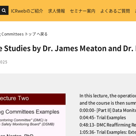
ICRwebのご紹介
求人情報
セミナー案内
よくあるご質問
ring Committees トップ へ戻る
e Studies by Dr. James Meaton and Dr.
2025
In this lecture, the operati
and the course is then sum
0:00:00- [Part II] Data Mon
0:04:45- Trial Examples
0:48:13- DMC Reaffirming
1:05:36- Trial Examples: Ext