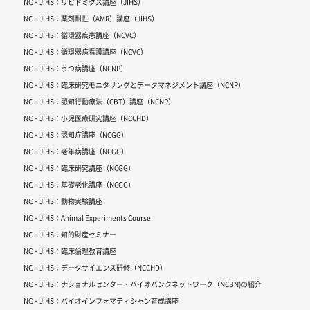
NC・JIHS：リピドミクス講座（JIHS）
NC・JIHS：薬剤耐性（AMR）講座（JIHS）
NC・JIHS：循環器疾患講座（NCVC）
NC・JIHS：循環器病看護講座（NCVC）
NC・JIHS：うつ病講座（NCNP）
NC・JIHS：臨床研究モニタリングとデータマネジメント講座（NCNP）
NC・JIHS：認知行動療法（CBT）講座（NCNP）
NC・JIHS：小児医療研究講座（NCCHD）
NC・JIHS：認知症講座（NCGG）
NC・JIHS：老年病講座（NCGG）
NC・JIHS：臨床研究講座（NCGG）
NC・JIHS：基礎老化講座（NCGG）
NC・JIHS：動物実験講座
NC・JIHS：Animal Experiments Course
NC・JIHS：知的財産セミナー
NC・JIHS：臨床倫理教育講座
NC・JIHS：データサイエンス研修（NCCHD）
NC・JIHS：ナショナルセンター・バイオバンクネットワーク（NCBN)の紹介
NC・JIHS：バイオインフォマティシャン育成講座