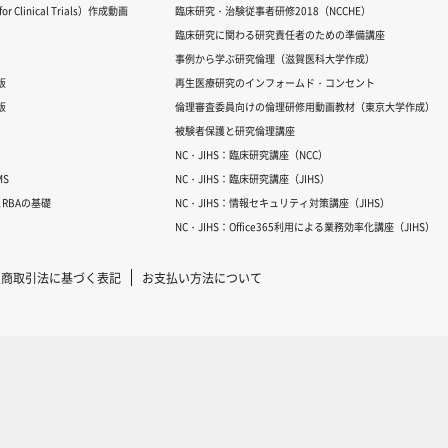
 Clinical Trials）作成動画
臨床研究・治験従事者研修2018（NCCHE）
臨床研究に関わる研究責任者のための準備講座
事例から学ぶ研究倫理（滋賀医科大学作成）
版
再生医療研究のインフォームド・コンセント
版
倫理審査委員向けの倫理研修用動画教材（東京大学作成）
被験者保護と研究倫理講座
NC・JIHS：臨床研究講座（NCC）
S
NC・JIHS：臨床研究講座（JIHS）
RBAの基礎
NC・JIHS：情報セキュリティ対策講座（JIHS）
NC・JIHS：Office365利用による業務効率化講座（JIHS）
定商取引法に基づく表記
お支払い方法について