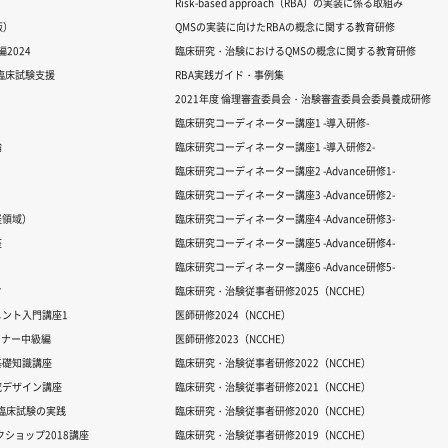
Risk-based approach（RBA）の実装に係る取組み
版）
QMSの実装に向けたRBAの概念に関する教育研修
2024
臨床研究・治験におけるQMSの概念に関する教育研修
る臨床試験支援
RBA実践ガイド・事例集
2021年度 倫理審査委員会・治験審査委員会委員養成研修
臨床研究コーディネーター講座1 -導入研修-
論
臨床研究コーディネーター講座1 -導入研修2-
臨床研究コーディネーター講座2 -Advance研修1-
臨床研究コーディネーター講座3 -Advance研修2-
経領域）
臨床研究コーディネーター講座4 -Advance研修3-
座
臨床研究コーディネーター講座5 -Advance研修4-
臨床研究コーディネーター講座6 -Advance研修5-
ク
臨床研究・治験従事者研修2025（NCCHE）
ント入門講座1
医師研修2024（NCCHE）
ミナー中級編
医師研修2023（NCCHE）
基礎知識講座
臨床研究・治験従事者研修2022（NCCHE）
究デザイン講座
臨床研究・治験従事者研修2021（NCCHE）
だ臨床試験の実践
臨床研究・治験従事者研修2020（NCCHE）
ワークショップ2018講座
臨床研究・治験従事者研修2019（NCCHE）