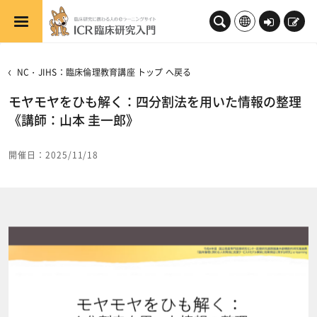
メインコンテンツへスキップする
ロ
新
グ
規
イ
登
NC・JIHS：臨床倫理教育講座 トップ へ戻る
ン
録
モヤモヤをひも解く：四分割法を用いた情報の整理
《講師：山本 圭一郎》
開催日：2025/11/18