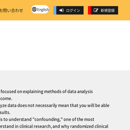
English
お問い合わせ
ログイン
新規登録
e focused on explaining methods of data analysis
utcome.
yze data does not necessarily mean that you will be able
sults.
 is to understand "confounding," one of the most
stand in clinical research, and why randomized clinical