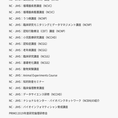
NC・JIHS：循環器疾患講座（NCVC）
NC・JIHS：循環器病看護講座（NCVC）
NC・JIHS：うつ病講座（NCNP）
NC・JIHS：臨床研究モニタリングとデータマネジメント講座（NCNP）
NC・JIHS：認知行動療法（CBT）講座（NCNP）
NC・JIHS：小児医療研究講座（NCCHD）
NC・JIHS：認知症講座（NCGG）
NC・JIHS：老年病講座（NCGG）
NC・JIHS：臨床研究講座（NCGG）
NC・JIHS：基礎老化講座（NCGG）
NC・JIHS：動物実験講座
NC・JIHS：Animal Experiments Course
NC・JIHS：知的財産セミナー
NC・JIHS：臨床倫理教育講座
NC・JIHS：データサイエンス研修（NCCHD）
NC・JIHS：ナショナルセンター・バイオバンクネットワーク（NCBN)の紹介
NC・JIHS：バイオインフォマティシャン育成講座
PRIMO 2019年度研究倫理研修会