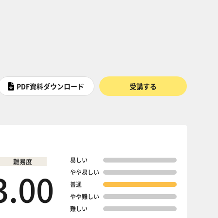
PDF資料ダウンロード
受講する
易しい
難易度
3.00
やや易しい
普通
やや難しい
難しい