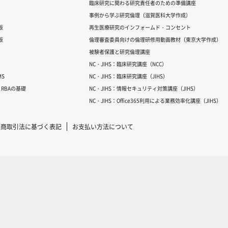
臨床研究に関わる研究責任者のための準備講座
事例から学ぶ研究倫理（滋賀医科大学作成）
版
再生医療研究のインフォームド・コンセント
版
倫理審査委員向けの倫理研修用動画教材（東京大学作成）
被験者保護と研究倫理講座
NC・JIHS：臨床研究講座（NCC）
S
NC・JIHS：臨床研究講座（JIHS）
RBAの基礎
NC・JIHS：情報セキュリティ対策講座（JIHS）
NC・JIHS：Office365利用による業務効率化講座（JIHS）
定商取引法に基づく表記
お支払い方法について
Copyright © 2007-2025 ICRweb all rights reserved.