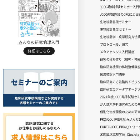
JCOG臨床試験セミナー入門編
JCOG参加施設のCRCによ
生物統計基礎セミナー
生物統計発展セミナー
生物統計学・疫学研究方法
みんなの研究倫理入門
プロトコール、論文
詳細はこちら
メタアナリシス入門講座
研究の骨格作り（精神・神
臨床研究機関の体制整備講
因果推論入門講座
臨床研究の方法論的トピッ
臨床研究のデータマネージメ
2021年度JCOG臨床試験セ
がん試料解析研究のための
個別化治療開発のための研
PRO/QOL 評価を組み込ん
EORTC-JCOG PRO/QOL
米国臨床試験学会（Society for