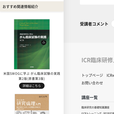
おすすめ関連情報紹介
受講者コメント
ICR臨床研
米国SWOGに学ぶ がん臨床試験の実践
トップページ
IC
第2版(原書第3版)
お問い合わせ
詳細はこちら
講座一覧
臨床研究の基礎知識講座
GCPトレーニング（R2対応