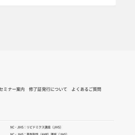
セミナー案内
修了証発行について
よくあるご質問
NC・JIHS：リピドミクス講座（JIHS）
NC・JIHS：薬剤耐性（AMR）講座（JIHS）