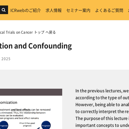
ICRwebのご紹介
求人情報
セミナー案内
よくあるご質問
linical Trials on Cancer トップ へ戻る
ion and Confounding
 2025
In the previous lectures, w
according to the type of o
However, being able to anal
to correctly interpret the re
The purpose of this lecture
important concepts to under