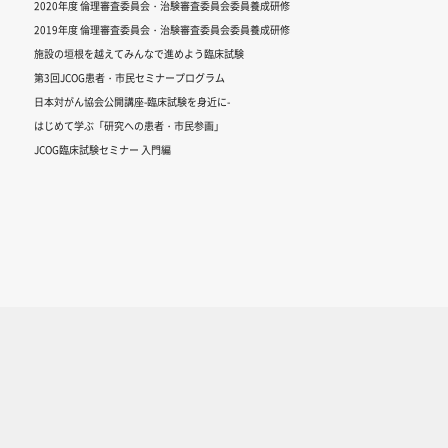
2020年度 倫理審査委員会・治験審査委員会委員養成研修
2019年度 倫理審査委員会・治験審査委員会委員養成研修
施設の垣根を越えてみんなで進めよう臨床試験
第3回JCOG患者・市民セミナープログラム
日本対がん協会公開講座-臨床試験を身近に-
はじめて学ぶ「研究への患者・市民参画」
JCOG臨床試験セミナー 入門編