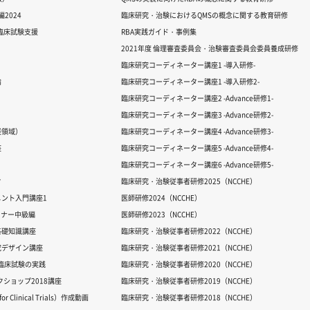
2024
臨床研究・治験におけるQMSの概念に関する教育研修
る臨床試験支援
RBA実践ガイド・事例集
2021年度 倫理審査委員会・治験審査委員会委員養成研修
臨床研究コーディネーター講座1 -導入研修-
論
臨床研究コーディネーター講座1 -導入研修2-
臨床研究コーディネーター講座2 -Advance研修1-
臨床研究コーディネーター講座3 -Advance研修2-
経領域）
臨床研究コーディネーター講座4 -Advance研修3-
座
臨床研究コーディネーター講座5 -Advance研修4-
臨床研究コーディネーター講座6 -Advance研修5-
ク
臨床研究・治験従事者研修2025（NCCHE）
ント入門講座1
医師研修2024（NCCHE）
ミナー中級編
医師研修2023（NCCHE）
基礎知識講座
臨床研究・治験従事者研修2022（NCCHE）
究デザイン講座
臨床研究・治験従事者研修2021（NCCHE）
だ臨床試験の実践
臨床研究・治験従事者研修2020（NCCHE）
ワークショップ2018講座
臨床研究・治験従事者研修2019（NCCHE）
 Clinical Trials）作成動画
臨床研究・治験従事者研修2018（NCCHE）