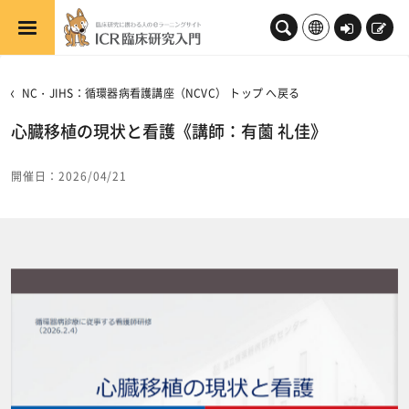
メインコンテンツへスキップする
ロ
新
グ
規
イ
登
NC・JIHS：循環器病看護講座（NCVC） トップ へ戻る
ン
録
心臓移植の現状と看護《講師：有薗 礼佳》
開催日：2026/04/21