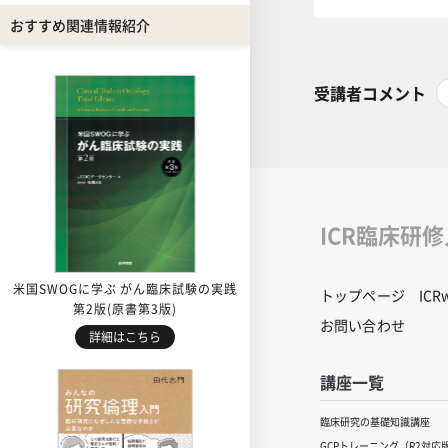
おすすめ関連情報紹介
受講者コメント
ICR臨床研
米国SWOGに学ぶ がん臨床試験の実践
トップページ
IC
第2版(原書第3版)
お問い合わせ
詳細はこちら
講座一覧
臨床研究の基礎知識講座
GCPトレーニング（R2対応