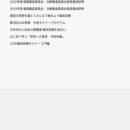
2020年度 倫理審査委員会・治験審査委員会委員養成研修
2019年度 倫理審査委員会・治験審査委員会委員養成研修
施設の垣根を越えてみんなで進めよう臨床試験
第3回JCOG患者・市民セミナープログラム
日本対がん協会公開講座-臨床試験を身近に-
はじめて学ぶ「研究への患者・市民参画」
JCOG臨床試験セミナー 入門編