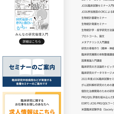
JCOG臨床試験セミナー入門編
JCOG参加施設のCRCによ
生物統計基礎セミナー
生物統計発展セミナー
生物統計学・疫学研究方法
みんなの研究倫理入門
プロトコール、論文
詳細はこちら
メタアナリシス入門講座
研究の骨格作り（精神・神
臨床研究機関の体制整備講
因果推論入門講座
臨床研究の方法論的トピッ
臨床研究のデータマネージメ
2021年度JCOG臨床試験セ
がん試料解析研究のための
個別化治療開発のための研
PRO/QOL 評価を組み込ん
EORTC-JCOG PRO/QOL
米国臨床試験学会（Society for