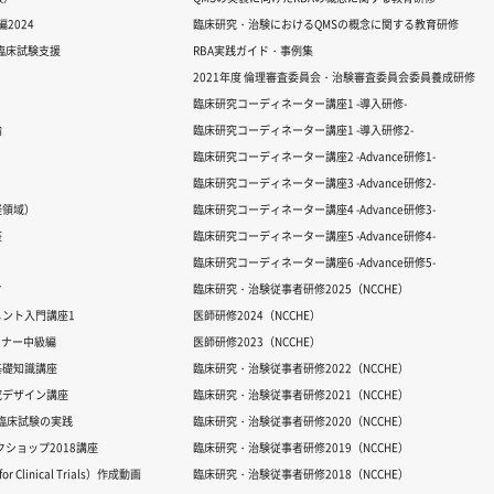
2024
臨床研究・治験におけるQMSの概念に関する教育研修
る臨床試験支援
RBA実践ガイド・事例集
2021年度 倫理審査委員会・治験審査委員会委員養成研修
臨床研究コーディネーター講座1 -導入研修-
論
臨床研究コーディネーター講座1 -導入研修2-
臨床研究コーディネーター講座2 -Advance研修1-
臨床研究コーディネーター講座3 -Advance研修2-
経領域）
臨床研究コーディネーター講座4 -Advance研修3-
座
臨床研究コーディネーター講座5 -Advance研修4-
臨床研究コーディネーター講座6 -Advance研修5-
ク
臨床研究・治験従事者研修2025（NCCHE）
ント入門講座1
医師研修2024（NCCHE）
ミナー中級編
医師研修2023（NCCHE）
基礎知識講座
臨床研究・治験従事者研修2022（NCCHE）
究デザイン講座
臨床研究・治験従事者研修2021（NCCHE）
だ臨床試験の実践
臨床研究・治験従事者研修2020（NCCHE）
ワークショップ2018講座
臨床研究・治験従事者研修2019（NCCHE）
 Clinical Trials）作成動画
臨床研究・治験従事者研修2018（NCCHE）