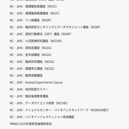
NC・JIHS：循環器疾患講座（NCVC）
NC・JIHS：循環器病看護講座（NCVC）
NC・JIHS：うつ病講座（NCNP）
NC・JIHS：臨床研究モニタリングとデータマネジメント講座（NCNP）
NC・JIHS：認知行動療法（CBT）講座（NCNP）
NC・JIHS：小児医療研究講座（NCCHD）
NC・JIHS：認知症講座（NCGG）
NC・JIHS：老年病講座（NCGG）
NC・JIHS：臨床研究講座（NCGG）
NC・JIHS：基礎老化講座（NCGG）
NC・JIHS：動物実験講座
NC・JIHS：Animal Experiments Course
NC・JIHS：知的財産セミナー
NC・JIHS：臨床倫理教育講座
NC・JIHS：データサイエンス研修（NCCHD）
NC・JIHS：ナショナルセンター・バイオバンクネットワーク（NCBN)の紹介
NC・JIHS：バイオインフォマティシャン育成講座
PRIMO 2019年度研究倫理研修会