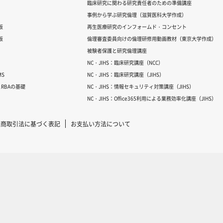
臨床研究に関わる研究責任者のための準備講座
事例から学ぶ研究倫理（滋賀医科大学作成）
版
再生医療研究のインフォームド・コンセント
版
倫理審査委員向けの倫理研修用動画教材（東京大学作成）
被験者保護と研究倫理講座
NC・JIHS：臨床研究講座（NCC）
S
NC・JIHS：臨床研究講座（JIHS）
RBAの基礎
NC・JIHS：情報セキュリティ対策講座（JIHS）
NC・JIHS：Office365利用による業務効率化講座（JIHS）
定商取引法に基づく表記
お支払い方法について
Copyright © 2007-2025 ICRweb all rights reserved.