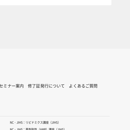
セミナー案内
修了証発行について
よくあるご質問
NC・JIHS：リピドミクス講座（JIHS）
NC・JIHS：薬剤耐性（AMR）講座（JIHS）