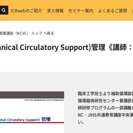
ICRwebのご紹介
求人情報
セミナー案内
よくあるご質問
病看護講座（NCVC） トップ へ戻る
anical Circulatory Support)管理《
臨床工学技士より補助循環装
循環器病研究センター看護部
師研修プログラムの一部講義
NC・JIHS共通教育講座中央
い。