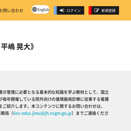
English
お問い合わせ
ログイン
新規登録
講師：平嶋 晃大》
置の管理に必要となる基本的な知識を学ぶ教材として、国立
が毎年開催している院外向けの循環器病診療に従事する看護
をご紹介します。本コンテンツに関するお問い合わせは、
事務局（
6nc-educ.jimu@jh.ncgm.go.jp
）までご連絡くださ